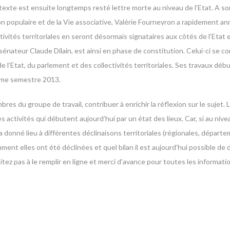
exte est ensuite longtemps resté lettre morte au niveau de l’Etat. A so
n populaire et de la Vie associative, Valérie Fourneyron a rapidement an
tivités territoriales en seront désormais signataires aux côtés de l’Etat 
 sénateur Claude Dilain, est ainsi en phase de constitution. Celui-ci se 
de l’Etat, du parlement et des collectivités territoriales. Ses travaux déb
ième semestre 2013.
es du groupe de travail, contribuer à enrichir la réflexion sur le sujet.
s activités qui débutent aujourd’hui par un état des lieux. Car, si au nive
donné lieu à différentes déclinaisons territoriales (régionales, départe
comment elles ont été déclinées et quel bilan il est aujourd’hui possible de 
itez pas à le remplir en ligne et merci d’avance pour toutes les informat