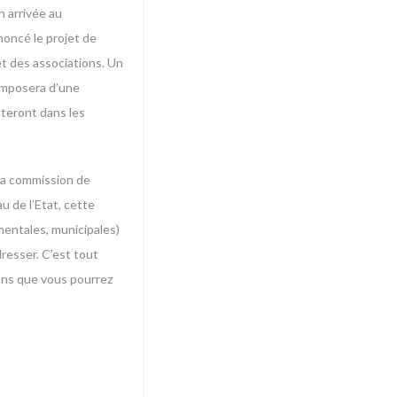
n arrivée au
noncé le projet de
et des associations. Un
composera d’une
uteront dans les
 La commission de
au de l’Etat, cette
mentales, municipales)
dresser. C’est tout
ions que vous pourrez