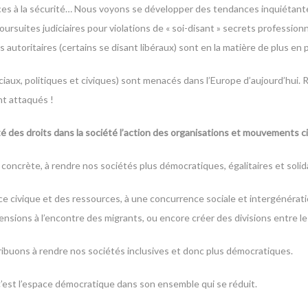
ces à la sécurité… Nous voyons se développer des tendances inquiétantes
ursuites judiciaires pour violations de « soi-disant » secrets professionne
utoritaires (certains se disant libéraux) sont en la matière de plus en p
ociaux, politiques et civiques) sont menacés dans l’Europe d’aujourd’hui. 
nt attaqués !
té des droits dans la société
l’action des organisations et mouvements ci
concrète, à rendre nos sociétés plus démocratiques, égalitaires et solida
ce civique et des ressources, à une concurrence sociale et intergénérati
ensions à l’encontre des migrants, ou encore créer des divisions entre le
ribuons à rendre nos sociétés inclusives et donc plus démocratiques.
 c’est l’espace démocratique dans son ensemble qui se réduit.