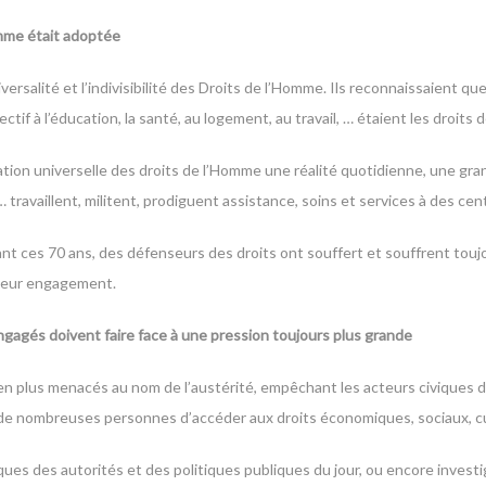
omme était adoptée
salité et l’indivisibilité des Droits de l’Homme. Ils reconnaissaient que 
ctif à l’éducation, la santé, au logement, au travail, … étaient les droits 
ation universelle des droits de l’Homme une réalité quotidienne, une gra
ravaillent, militent, prodiguent assistance, soins et services à des cen
 ces 70 ans, des défenseurs des droits ont souffert et souffrent toujo
r leur engagement.
engagés doivent faire face à une pression toujours plus grande
n plus menacés au nom de l’austérité, empêchant les acteurs civiques de j
ait de nombreuses personnes d’accéder aux droits économiques, sociaux, 
ues des autorités et des politiques publiques du jour, ou encore investi