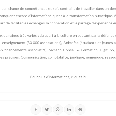
r de son champ de compétences et soit contraint de travailler dans un do
manquent encore d’informations quant à la transformation numérique. A
rt de faciliter les échanges, la coopération et le partage d’expérience e
omaines très variés ; du sport à la culture en passant par la défense d
’enseignement (30 000 associations), Animafac (étudiants et jeunes act
 en financements associatifs), Samson Conseil & Formation, DigitESS
es précises. Communication, comptabilité, juridique, numérique, ressou
Pour plus d’informations,
cliquez ici