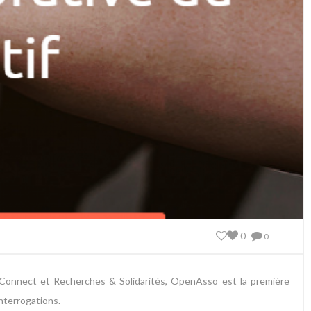
0
0
AssoConnect et Recherches & Solidarités, OpenAsso est la première
nterrogations.