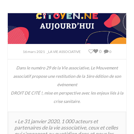
0
16 mars 2021
_LA VIE ASSOCIATIVE
0
Dans le numéro 29 de la Vie associative, Le Mouvement
associatif propose une restitution de la 1ère édition de son
événement
DROIT DE CITÉ !, mise en perspective avec les enjeux liés à la
crise sanitaire.
« Le 31 janvier 2020, 1 000 acteurs et
partenaires de la vie associative, ceux et celles
qui s’engagent au quotidien dans et pour les