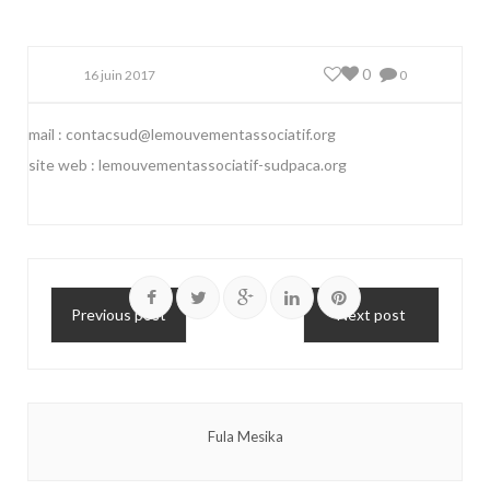
0
16 juin 2017
0
mail :
contacsud@lemouvementassociatif.org
site web :
lemouvementassociatif-sudpaca.org
Previous post
Next post
Fula Mesika