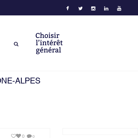
ÔNE-ALPES
0
0