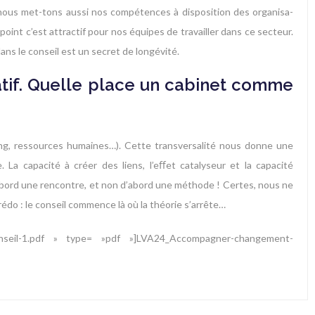
nous met-tons aussi nos compétences à disposition des organisa-
int c’est attractif pour nos équipes de travailler dans ce secteur.
ans le conseil est un secret de longévité.
iatif. Quelle place un cabinet comme
ting, ressources humaines…). Cette transversalité nous donne une
La capacité à créer des liens, l’eﬀet catalyseur et la capacité
’abord une rencontre, et non d’abord une méthode ! Certes, nous ne
do : le conseil commence là où la théorie s’arrête…
onseil-1.pdf » type= »pdf »]LVA24_Accompagner-changement-