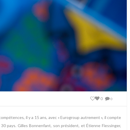
0
0
ompétences, il y a 15 ans, avec « Eurogroup autrement », il compte
30 pays. Gilles Bonnenfant, son président, et Étienne Fiessinger,