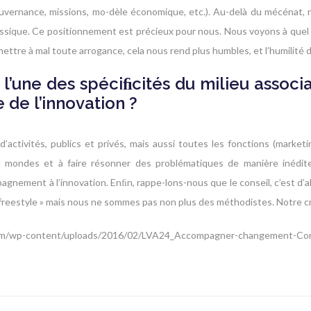
vernance, missions, mo-dèle économique, etc.). Au-delà du mécénat, 
assique. Ce positionnement est précieux pour nous. Nous voyons à quel po
mettre à mal toute arrogance, cela nous rend plus humbles, et l’humilité d
t l’une des spéciﬁcités du milieu assoc
 de l’innovation ?
’activités, publics et privés, mais aussi toutes les fonctions (marke
s mondes et à faire résonner des problématiques de manière inédite. 
pagnement à l’innovation. Enﬁn, rappe-lons-nous que le conseil, c’est d
freestyle » mais nous ne sommes pas non plus des méthodistes. Notre cré
.com/wp-content/uploads/2016/02/LVA24_Accompagner-changement-C