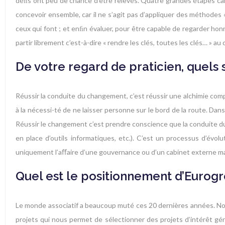
déﬁs ont peu de chance d’être relevés. Quatre grandes étapes caract
concevoir ensemble, car il ne s’agit pas d’appliquer des méthodes « t
ceux qui font ; et enﬁn évaluer, pour être capable de regarder hon
partir librement c’est-à-dire « rendre les clés, toutes les clés… » au c
De votre regard de praticien, quels
Réussir la conduite du changement, c’est réussir une alchimie comp
à la nécessi-té de ne laisser personne sur le bord de la route. D
Réussir le changement c’est prendre conscience que la conduite du
en place d’outils informatiques, etc.). C’est un processus d’évo
uniquement l’aﬀaire d’une gouvernance ou d’un cabinet externe mai
Quel est le positionnement d’Eurogr
Le monde associatif a beaucoup muté ces 20 dernières années. No
projets qui nous permet de sélectionner des projets d’intérêt gé