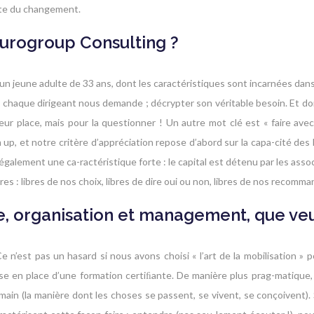
uite du changement.
’Eurogroup Consulting ?
un jeune adulte de 33 ans, dont les caractéristiques sont incarnées dan
ue chaque dirigeant nous demande ; décrypter son véritable besoin. Et d
leur place, mais pour la questionner ! Un autre mot clé est « faire a
 up, et notre critère d’appréciation repose d’abord sur la capa-cité de
galement une ca-ractéristique forte : le capital est détenu par les ass
s : libres de nos choix, libres de dire oui ou non, libres de nos recomma
ie, organisation et management, que ve
n’est pas un hasard si nous avons choisi « l’art de la mobilisation »
 la mise en place d’une formation certiﬁante. De manière plus prag-matiq
humain (la manière dont les choses se passent, se vivent, se conçoivent). S