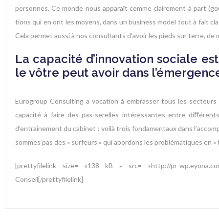
personnes. Ce monde nous apparaît comme clairement à part (gou
tions qui en ont les moyens, dans un business model tout à fait cl
Cela permet aussi à nos consultants d’avoir les pieds sur terre, de 
La capacité d’innovation sociale es
le vôtre peut avoir dans l’émergence
Eurogroup Consulting a vocation à embrasser tous les secteurs d
capacité à faire des pas-serelles intéressantes entre diﬀérent
d’entraînement du cabinet : voilà trois fondamentaux dans l’accom
sommes pas des « surfeurs » qui abordons les problématiques en « 
[prettyfilelink size= »138 kB » src= »http://pr-wp.eyona
Conseil[/prettyfilelink]