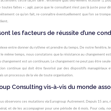
érisent cette façon faire : entendre (pas seu-lement écouter !), pour s
outes faites » ; agir, parce que le consultant n’est pas là juste pour dir
nêtement ce qu’on fait, re-connaître éventuellement que l’on se trompe o
lient.
 sont les facteurs de réussite d’une co
lexe entre donner du rythme et prendre du temps. De notre fenêtre, les
ans le même temps, nous constatons que la résistance au changement est
 changement est un continuum. Le changement ne peut pas être seule-men
lution continue qui doit être favorisé par des dispositifs managéria
s un processus de la vie de toute organisation.
oup Consulting vis-à-vis du monde assoc
us observons ces mutations via Eurogroup Autrement. Depuis 15 ans, no
néral, et de les accompagner pour une période de 6 mois. Pour cela, n