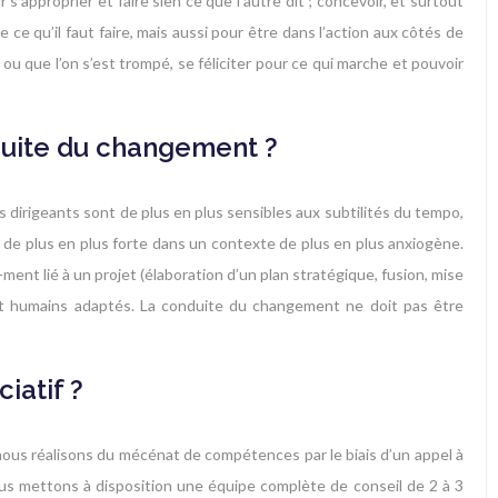
’approprier et faire sien ce que l’autre dit ; concevoir, et surtout
e ce qu’il faut faire, mais aussi pour être dans l’action aux côtés de
u que l’on s’est trompé, se féliciter pour ce qui marche et pouvoir
nduite du changement ?
 dirigeants sont de plus en plus sensibles aux subtilités du tempo,
 de plus en plus forte dans un contexte de plus en plus anxiogène.
t lié à un projet (élaboration d’un plan stratégique, fusion, mise
ux et humains adaptés. La conduite du changement ne doit pas être
iatif ?
us réalisons du mécénat de compétences par le biais d’un appel à
ous mettons à disposition une équipe complète de conseil de 2 à 3