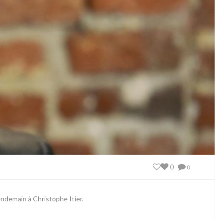
0
0
endemain à Christophe Itier.