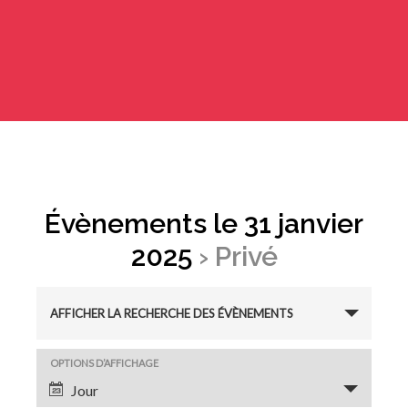
Évènements le 31 janvier
2025
› Privé
R
AFFICHER LA RECHERCHE DES ÉVÈNEMENTS
e
N
OPTIONS D’AFFICHAGE
c
Jour
a