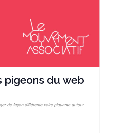
s pigeons du web
er de façon différente voire piquante autour