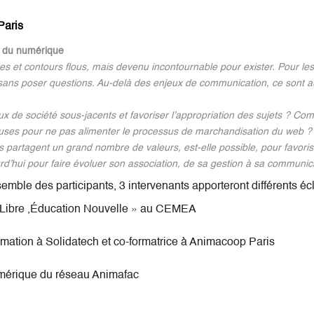
Paris
x du numérique
tes et contours flous, mais devenu incontournable pour exister. Pour les
as sans poser questions. Au-delà des enjeux de communication, ce sont a
de société sous-jacents et favoriser l’appropriation des sujets ? Com
uses pour ne pas alimenter le processus de marchandisation du web ?
ons partagent un grand nombre de valeurs, est-elle possible, pour favori
urd’hui pour faire évoluer son association, de sa gestion à sa communi
mble des participants, 3 intervenants apporteront différents é
Libre ,Éducation Nouvelle » au CEMEA
ation à Solidatech et co-formatrice à Animacoop Paris
mérique du réseau Animafac