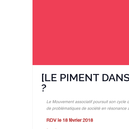
[LE PIMENT DANS L
?
Le Mouvement associatif poursuit son cycle d
de problématiques de société en résonance a
RDV le 18 février 2018