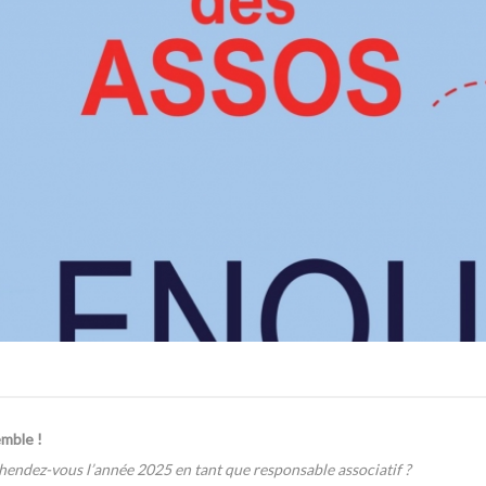
emble !
éhendez-vous l’année 2025 en tant que responsable associatif ?