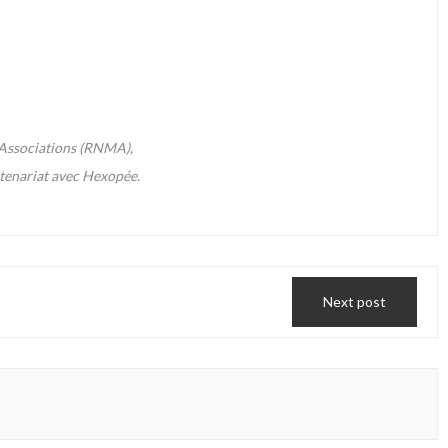
s Associations (RNMA),
rtenariat avec Hexopée.
Next post