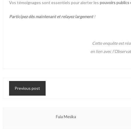
Vos témoignages sont essentiels pour alerter les
pouvoirs publics e
Participez dès maintenant et relayez largement
!
Cette enquête est réa
en lien avec l’Observa
Previous post
Fula Mesika