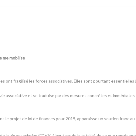
 je me mobilise
 ont fragilisé les forces associatives. Elles sont pourtant essentielles 
a vie associative et se traduise par des mesures concrètes et immédiates
dans le projet de loi de finances pour 2019, apparaisse un soutien franc 
la vie associative (FDVA) à hauteur de la totalité de ce que représentai