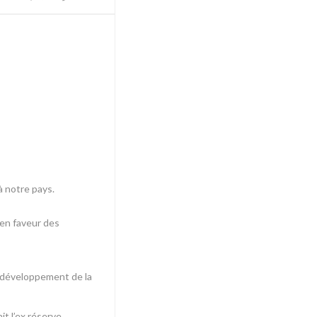
à notre pays.
 en faveur des
au développement de la
t l’ex réserve