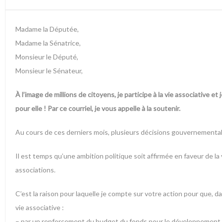
Madame la Députée,
Madame la Sénatrice,
Monsieur le Député,
Monsieur le Sénateur,
À l’image de millions de citoyens, je participe à la vie associative et
pour elle ! Par ce courriel, je vous appelle à la soutenir.
Au cours de ces derniers mois, plusieurs décisions gouvernementales
Il est temps qu’une ambition politique soit affirmée en faveur de l
associations.
C’est la raison pour laquelle je compte sur votre action pour que, 
vie associative :
– par un renforcement du budget du fonds pour le développement de 