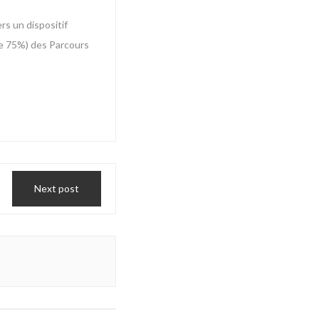
rs un dispositif
 de 75%) des Parcours
Next post