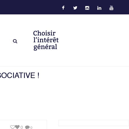
OCIATIVE !
0
0