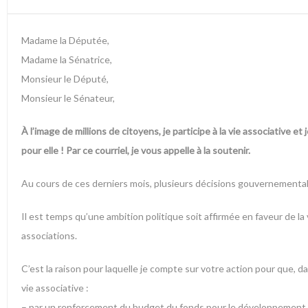
Madame la Députée,
Madame la Sénatrice,
Monsieur le Député,
Monsieur le Sénateur,
À l’image de millions de citoyens, je participe à la vie associative et
pour elle ! Par ce courriel, je vous appelle à la soutenir.
Au cours de ces derniers mois, plusieurs décisions gouvernementales
Il est temps qu’une ambition politique soit affirmée en faveur de l
associations.
C’est la raison pour laquelle je compte sur votre action pour que, 
vie associative :
– par un renforcement du budget du fonds pour le développement de 