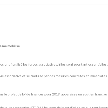
 je me mobilise
 ont fragilisé les forces associatives. Elles sont pourtant essentielles 
a vie associative et se traduise par des mesures concrètes et immédiates
dans le projet de loi de finances pour 2019, apparaisse un soutien franc 
la vie associative (FDVA) à hauteur de la totalité de ce que représentai