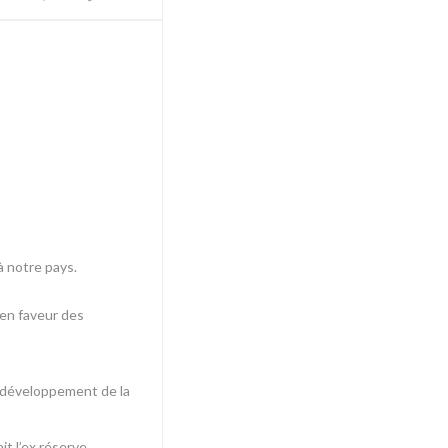
à notre pays.
 en faveur des
au développement de la
t l’ex réserve