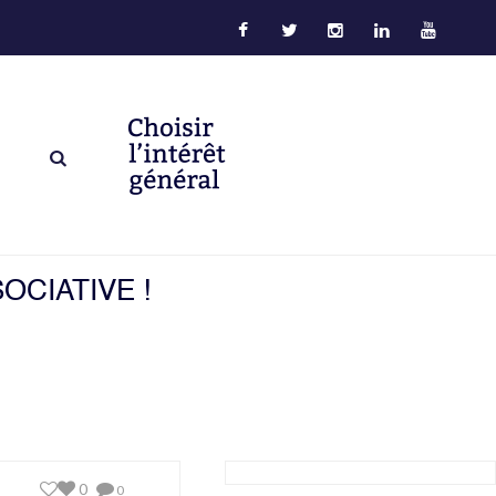
OCIATIVE !
0
0