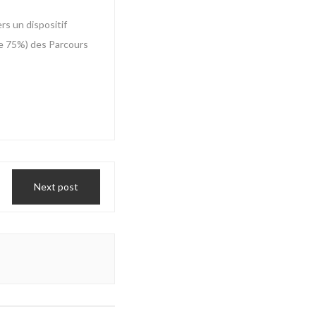
rs un dispositif
 de 75%) des Parcours
Next post