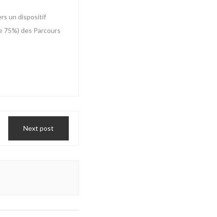
rs un dispositif
 de 75%) des Parcours
Next post