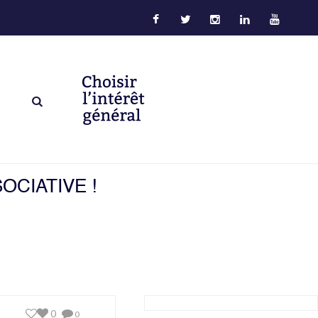
OCIATIVE !
0
0