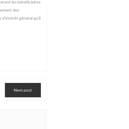
eront les bénéficiaires
agement des
 d’intérêt général qu’il
Next post