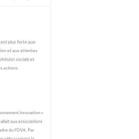
 est plus forte que
tion et aux attentes
cohésion sociale et
s actions.
tionnement innovation »
allait aux associations
cadre du FDVA. Par
ter efficacement le