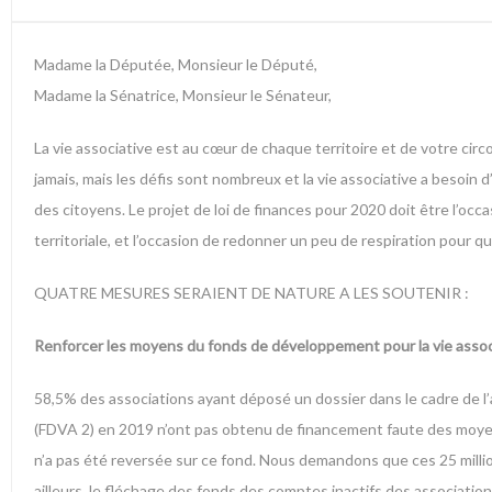
Madame la Députée, Monsieur le Député,
Madame la Sénatrice, Monsieur le Sénateur,
La vie associative est au cœur de chaque territoire et de votre cir
jamais, mais les défis sont nombreux et la vie associative a besoin 
des citoyens. Le projet de loi de finances pour 2020 doit être l’occas
territoriale, et l’occasion de redonner un peu de respiration pour q
QUATRE MESURES SERAIENT DE NATURE A LES SOUTENIR :
Renforcer les moyens du fonds de développement pour la vie assoc
58,5% des associations ayant déposé un dossier dans le cadre de l’
(FDVA 2) en 2019 n’ont pas obtenu de financement faute des moyens s
n’a pas été reversée sur ce fond. Nous demandons que ces 25 millio
ailleurs, le fléchage des fonds des comptes inactifs des associatio