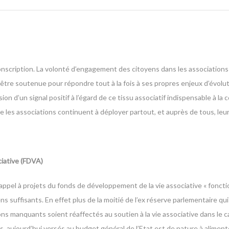
conscription. La volonté d’engagement des citoyens dans les associations
d’être soutenue pour répondre tout à la fois à ses propres enjeux d’évolu
ion d’un signal positif à l’égard de ce tissu associatif indispensable à la 
ue les associations continuent à déployer partout, et auprès de tous, leur
iative (FDVA)
appel à projets du fonds de développement de la vie associative « fonc
uffisants. En effet plus de la moitié de l’ex réserve parlementaire qui 
ns manquants soient réaffectés au soutien à la vie associative dans le 
ns, aujourd’hui versés au budget général de l’Etat est de nature à alimen