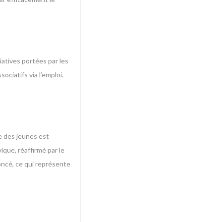
iatives portées par les
ociatifs via l’emploi.
e des jeunes est
ique, réaffirmé par le
oncé, ce qui représente