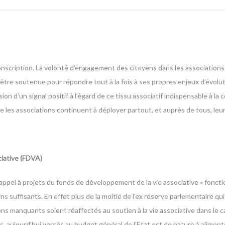
conscription. La volonté d’engagement des citoyens dans les associations
d’être soutenue pour répondre tout à la fois à ses propres enjeux d’évolu
ion d’un signal positif à l’égard de ce tissu associatif indispensable à la 
ue les associations continuent à déployer partout, et auprès de tous, leur
iative (FDVA)
appel à projets du fonds de développement de la vie associative « fonc
uffisants. En effet plus de la moitié de l’ex réserve parlementaire qui 
ns manquants soient réaffectés au soutien à la vie associative dans le 
ns, aujourd’hui versés au budget général de l’Etat est de nature à alimen