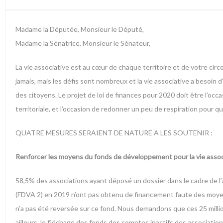
Madame la Députée, Monsieur le Député,
Madame la Sénatrice, Monsieur le Sénateur,
La vie associative est au cœur de chaque territoire et de votre cir
jamais, mais les défis sont nombreux et la vie associative a besoin 
des citoyens. Le projet de loi de finances pour 2020 doit être l’occas
territoriale, et l’occasion de redonner un peu de respiration pour q
QUATRE MESURES SERAIENT DE NATURE A LES SOUTENIR :
Renforcer les moyens du fonds de développement pour la vie assoc
58,5% des associations ayant déposé un dossier dans le cadre de l’
(FDVA 2) en 2019 n’ont pas obtenu de financement faute des moyens s
n’a pas été reversée sur ce fond. Nous demandons que ces 25 millio
ailleurs, le fléchage des fonds des comptes inactifs des associatio