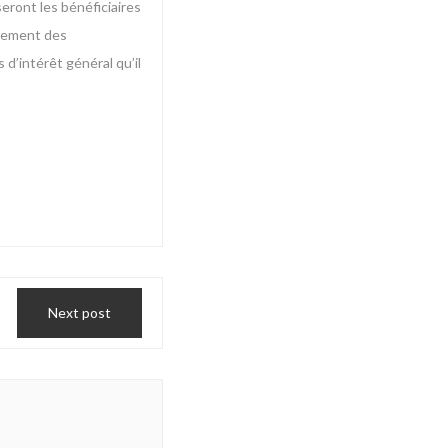
eront les bénéficiaires
agement des
 d’intérêt général qu’il
Next post