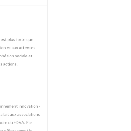
 est plus forte que
tion et aux attentes
cohésion sociale et
s actions.
tionnement innovation »
allait aux associations
cadre du FDVA. Par
ter efficacement le