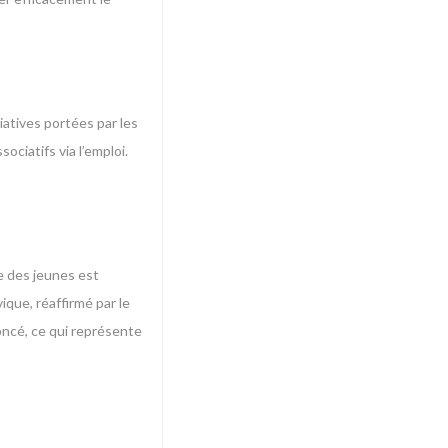
iatives portées par les
ociatifs via l’emploi.
e des jeunes est
ique, réaffirmé par le
oncé, ce qui représente