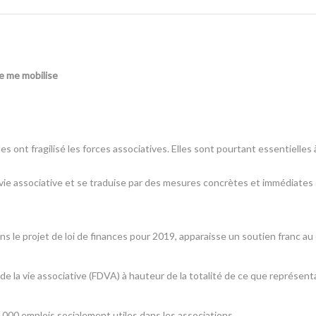
 je me mobilise
 ont fragilisé les forces associatives. Elles sont pourtant essentielles 
a vie associative et se traduise par des mesures concrètes et immédiates
dans le projet de loi de finances pour 2019, apparaisse un soutien franc 
la vie associative (FDVA) à hauteur de la totalité de ce que représentai
8 000 emplois socialement utiles dans les associations,