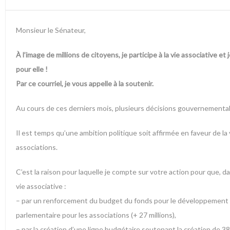
Monsieur le Sénateur,
À l’image de millions de citoyens, je participe à la vie associative et
pour elle !
Par ce courriel, je vous appelle à la soutenir.
Au cours de ces derniers mois, plusieurs décisions gouvernementales
Il est temps qu’une ambition politique soit affirmée en faveur de l
associations.
C’est la raison pour laquelle je compte sur votre action pour que, 
vie associative :
– par un renforcement du budget du fonds pour le développement de 
parlementaire pour les associations (+ 27 millions),
– par la création d’une ligne budgétaire soutenant la création de 3