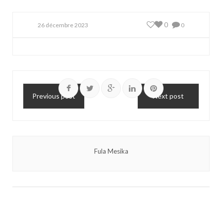
0
26 décembre 2023
0
Previous post
Next post
Fula Mesika