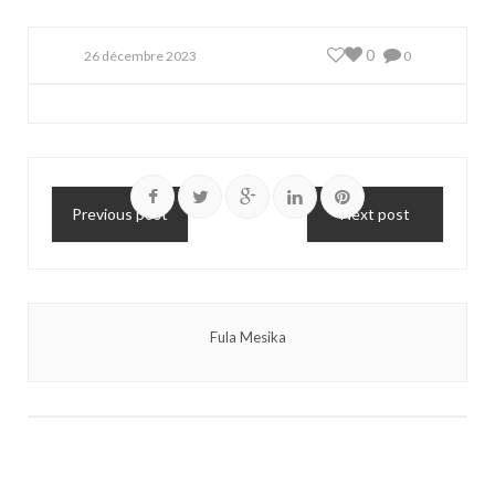
0
26 décembre 2023
0
Previous post
Next post
Fula Mesika