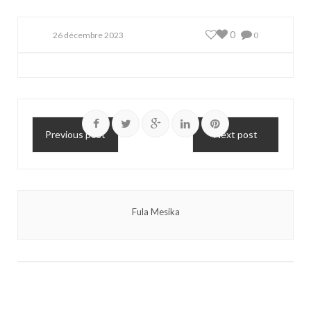
0
26 décembre 2023
0
Previous post
Next post
Fula Mesika