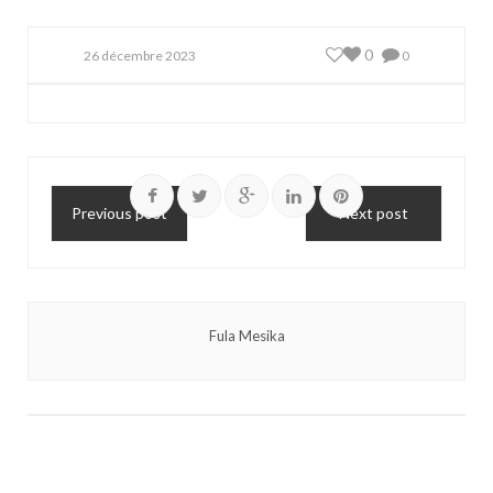
0
26 décembre 2023
0
Previous post
Next post
Fula Mesika