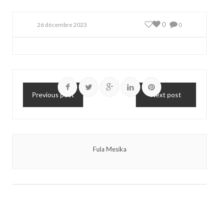
0
26 décembre 2023
0
Previous post
Next post
Fula Mesika