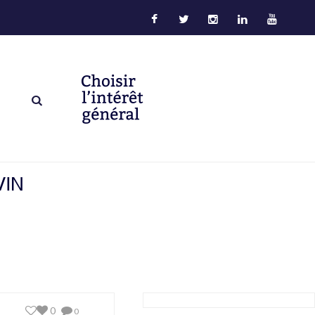
VIN
0
0