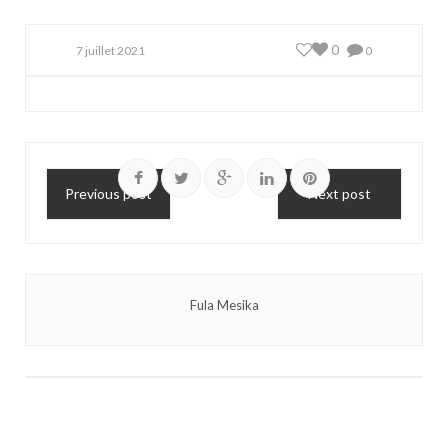
0
7 juillet 2021
0
Previous post
Next post
Fula Mesika