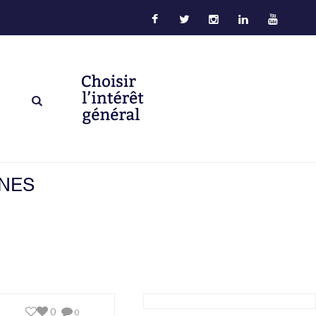
INES
0
0