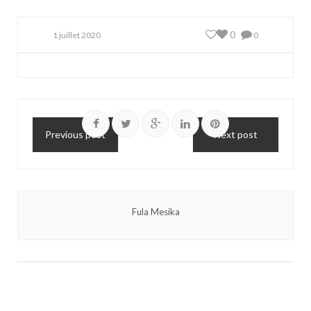
0
1 juillet 2020
0
Previous post
Next post
Fula Mesika