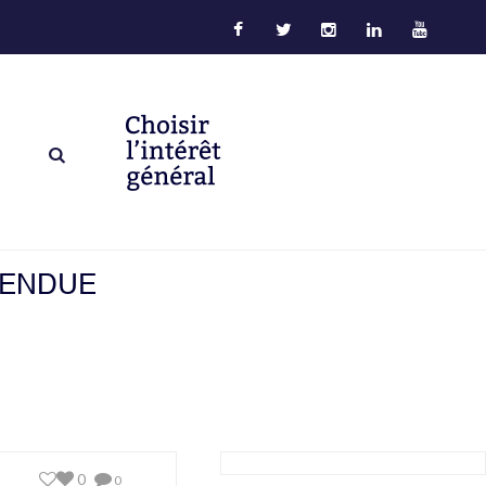
TENDUE
0
0