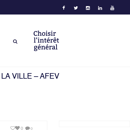
A VILLE – AFEV
0
0