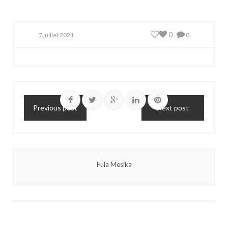
0
7 juillet 2021
0
Previous post
Next post
Fula Mesika