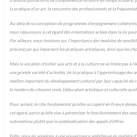
transdisciplinarité et de complémentarité entre les temps scolaire, pé
la pratique d’un art, la rencontre des professionnels et la fréquen
Au-delà de la conception de programmes d’enseignement cohérents, l
nous réjouissons à cet égard des orientations actées dans la loi pou
Par ailleurs, nous insistons sur l’importance des modules de sensib
préconçues qui impactent les pratiques artistiques, ainsi que les ch
Mais la vocation d’initier aux arts et à la culture ne se limite pas à l
une grande variété d’activités, de la pratique à l’apprentissage des a
maillon important du développement culturel par leur capacité de co-
le nombre de citoyens visés. L’éducation artistique et culturelle qu’e
Pour autant, le rôle fondamental qu’elles occupent en France demeur
cet égard, parce qu’elle vise à pérenniser le fonctionnement des assoc
subventions plutôt que la systématisation des appels d’offres.
Enfin, nous en appelons à une gouvernance ambitieuse en matière d