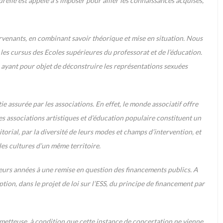
urelle est appelé à s’imposer pour allier les connaissances acquises,
venants, en combinant savoir théorique et mise en situation. Nous
les cursus des Ecoles supérieures du professorat et de l’éducation.
i ayant pour objet de déconstruire les représentations sexuées
rtie assurée par les associations. En effet, le monde associatif offre
 Les associations artistiques et d’éducation populaire constituent un
orial, par la diversité de leurs modes et champs d’intervention, et
 les cultures d’un même territoire.
ieurs années à une remise en question des financements publics. A
ption, dans le projet de loi sur l’ESS, du principe de financement par
etteuse, à condition que cette instance de concertation ne vienne