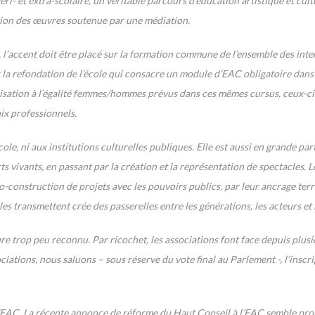
ri- et extra-scolaire, un véritable parcours d’éducation artistique et cult
tation des œuvres soutenue par une médiation.
’accent doit être placé sur la formation commune de l’ensemble des inter
r la refondation de l’école qui consacre un module d’EAC obligatoire dans 
ilisation à l’égalité femmes/hommes prévus dans ces mêmes cursus, ceux-c
oix professionnels.
’école, ni aux institutions culturelles publiques. Elle est aussi en grande pa
rts vivants, en passant par la création et la représentation de spectacles.
construction de projets avec les pouvoirs publics, par leur ancrage territ
lles transmettent crée des passerelles entre les générations, les acteurs et
e trop peu reconnu. Par ricochet, les associations font face depuis plus
iations, nous saluons – sous réserve du vote final au Parlement -, l’inscri
’EAC. La récente annonce de réforme du Haut Conseil à l’EAC semble prom