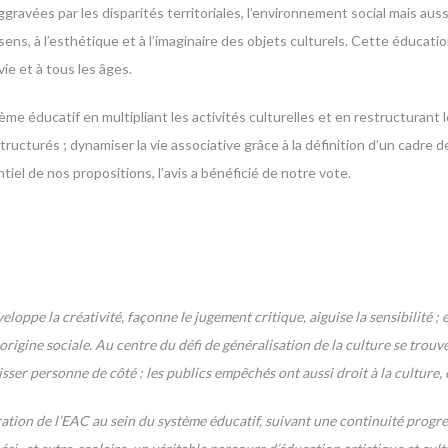
aggravées par les disparités territoriales, l’environnement social mais a
ens, à l’esthétique et à l’imaginaire des objets culturels. Cette éducatio
vie et à tous les âges.
stème éducatif en multipliant les activités culturelles et en restructura
 structurés ; dynamiser la vie associative grâce à la définition d’un cadr
iel de nos propositions, l’avis a bénéficié de notre vote.
veloppe la créativité, façonne le jugement critique, aiguise la sensibilité 
igine sociale. Au centre du défi de généralisation de la culture se trouve l
isser personne de côté : les publics empêchés ont aussi droit à la culture, e
ation de l’EAC au sein du système éducatif, suivant une continuité progre