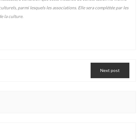
culturels, parmi lesquels les associations. Elle sera complétée par les
e la culture.
Next post