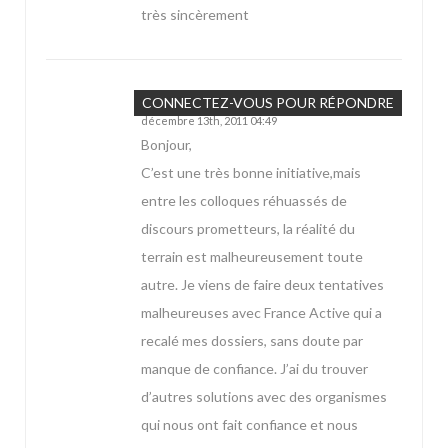
très sincèrement
CORDIER
CONNECTEZ-VOUS POUR RÉPONDRE
décembre 13th, 2011 04:49
Bonjour,
C’est une très bonne initiative,mais
entre les colloques réhuassés de
discours prometteurs, la réalité du
terrain est malheureusement toute
autre. Je viens de faire deux tentatives
malheureuses avec France Active qui a
recalé mes dossiers, sans doute par
manque de confiance. J’ai du trouver
d’autres solutions avec des organismes
qui nous ont fait confiance et nous