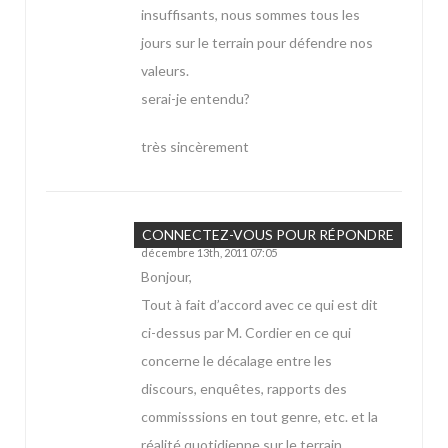
insuffisants, nous sommes tous les
jours sur le terrain pour défendre nos
valeurs.
serai-je entendu?
très sincèrement
BUHLER
CONNECTEZ-VOUS POUR RÉPONDRE
décembre 13th, 2011 07:05
Bonjour,
Tout à fait d’accord avec ce qui est dit
ci-dessus par M. Cordier en ce qui
concerne le décalage entre les
discours, enquêtes, rapports des
commisssions en tout genre, etc. et la
réalité quotidienne sur le terrain.