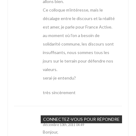
allons bien.
Ce colloque m’intéresse, mais le
décalage entre le discours et la réalité
est amer, je parle pour France Active.
au moment où l’on a besoin de
solidarité commune, les discours sont
insuffisants, nous sommes tous les
jours sur le terrain pour défendre nos
valeurs.
serai-je entendu?
très sincèrement
CORDIER
CONNECTEZ-VOUS POUR RÉPONDRE
décembre 13th, 2011 04:49
Bonjour,