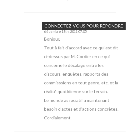
BUHLER
CONNECTEZ-VOUS POUR RÉPONDRE
décembre 13th, 2011 07:05
Bonjour,
Tout à fait d’accord avec ce qui est dit
ci-dessus par M. Cordier en ce qui
concerne le décalage entre les
discours, enquêtes, rapports des
commisssions en tout genre, etc. et la
réalité quotidienne sur le terrain.
Le monde associatif a maintenant
besoin d’actes et d’actions concrètes.
Cordialement.