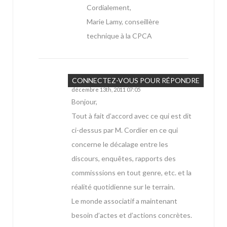
Cordialement,
Marie Lamy, conseillère
technique à la CPCA
BUHLER
CONNECTEZ-VOUS POUR RÉPONDRE
décembre 13th, 2011 07:05
Bonjour,
Tout à fait d’accord avec ce qui est dit
ci-dessus par M. Cordier en ce qui
concerne le décalage entre les
discours, enquêtes, rapports des
commisssions en tout genre, etc. et la
réalité quotidienne sur le terrain.
Le monde associatif a maintenant
besoin d’actes et d’actions concrètes.