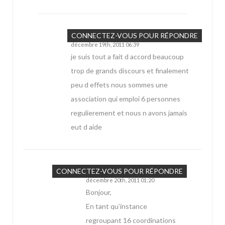
Jarry
CONNECTEZ-VOUS POUR RÉPONDRE
décembre 19th, 2011 06:39
je suis tout a fait d accord beaucoup
trop de grands discours et finalement
peu d effets nous sommes une
association qui emploi 6 personnes
regulierement et nous n avons jamais
eut d aide
Marie
CONNECTEZ-VOUS POUR RÉPONDRE
décembre 20th, 2011 01:20
Bonjour,
En tant qu’instance
regroupant 16 coordinations