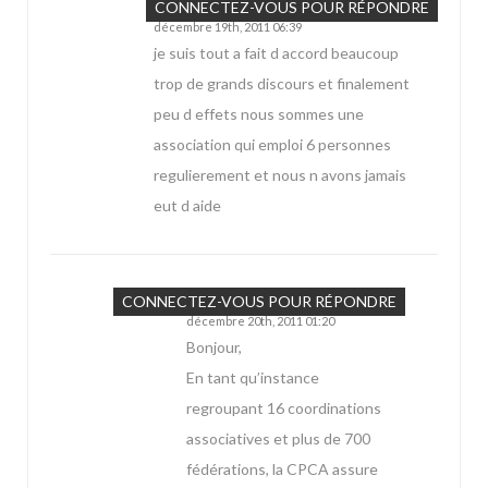
Jarry
CONNECTEZ-VOUS POUR RÉPONDRE
décembre 19th, 2011 06:39
je suis tout a fait d accord beaucoup
trop de grands discours et finalement
peu d effets nous sommes une
association qui emploi 6 personnes
regulierement et nous n avons jamais
eut d aide
Marie
CONNECTEZ-VOUS POUR RÉPONDRE
décembre 20th, 2011 01:20
Bonjour,
En tant qu’instance
regroupant 16 coordinations
associatives et plus de 700
fédérations, la CPCA assure