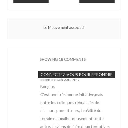
Le Mouvement associatif
SHOWING 18 COMMENTS
CORDIER
CONNECTEZ-VOUS POUR RÉPONDRE
décembre 13th, 2011 04:49
Bonjour,
C’est une très bonne initiative,mais
entre les colloques réhuassés de
discours prometteurs, la réalité du
terrain est malheureusement toute
autre. Je viens de faire deux tentatives