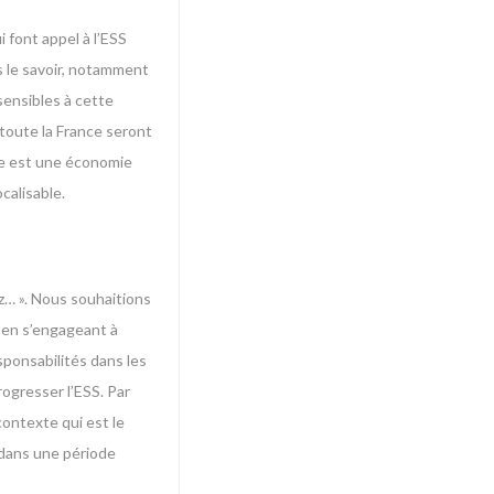
 font appel à l’ESS
ns le savoir, notamment
 sensibles à cette
toute la France seront
mie est une économie
calisable.
ez… ». Nous souhaitions
t en s’engageant à
sponsabilités dans les
rogresser l’ESS. Par
ontexte qui est le
t dans une période