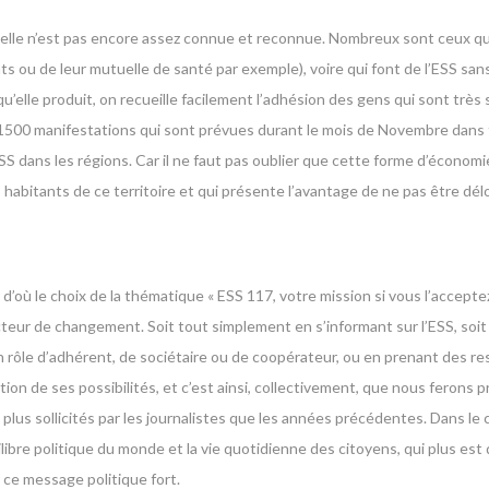
qu’elle n’est pas encore assez connue et reconnue. Nombreux sont ceux qui
rents ou de leur mutuelle de santé par exemple), voire qui font de l’ESS sa
 qu’elle produit, on recueille facilement l’adhésion des gens qui sont très
s 1500 manifestations qui sont prévues durant le mois de Novembre dans 
’ESS dans les régions. Car il ne faut pas oublier que cette forme d’écono
 habitants de ce territoire et qui présente l’avantage de ne pas être délo
d’où le choix de la thématique « ESS 117, votre mission si vous l’accept
 acteur de changement. Soit tout simplement en s’informant sur l’ESS, soi
rôle d’adhérent, de sociétaire ou de coopérateur, ou en prenant des re
on de ses possibilités, et c’est ainsi, collectivement, que nous ferons p
s sollicités par les journalistes que les années précédentes. Dans le c
ilibre politique du monde et la vie quotidienne des citoyens, qui plus es
r ce message politique fort.