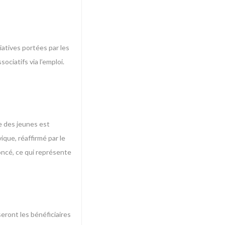
iatives portées par les
ociatifs via l’emploi.
e des jeunes est
ique, réaffirmé par le
oncé, ce qui représente
eront les bénéficiaires