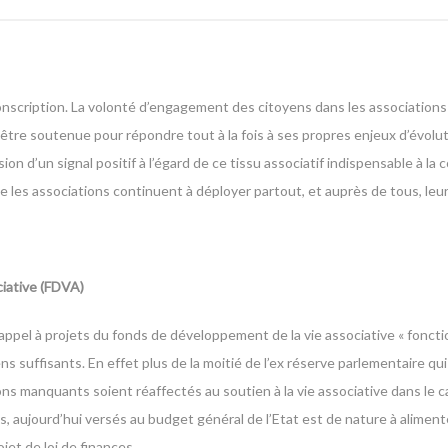
conscription. La volonté d’engagement des citoyens dans les associations
d’être soutenue pour répondre tout à la fois à ses propres enjeux d’évolu
ion d’un signal positif à l’égard de ce tissu associatif indispensable à la 
ue les associations continuent à déployer partout, et auprès de tous, leur
iative (FDVA)
appel à projets du fonds de développement de la vie associative « fonc
uffisants. En effet plus de la moitié de l’ex réserve parlementaire qui 
ns manquants soient réaffectés au soutien à la vie associative dans le 
ns, aujourd’hui versés au budget général de l’Etat est de nature à alimen
et de loi de finances.