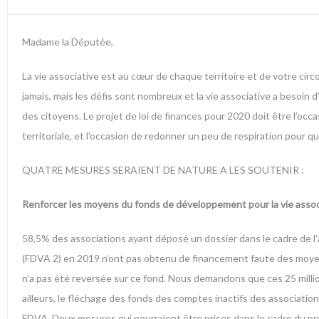
Madame la Députée,
La vie associative est au cœur de chaque territoire et de votre cir
jamais, mais les défis sont nombreux et la vie associative a besoin 
des citoyens. Le projet de loi de finances pour 2020 doit être l’occas
territoriale, et l’occasion de redonner un peu de respiration pour q
QUATRE MESURES SERAIENT DE NATURE A LES SOUTENIR :
Renforcer les moyens du fonds de développement pour la vie assoc
58,5% des associations ayant déposé un dossier dans le cadre de l’
(FDVA 2) en 2019 n’ont pas obtenu de financement faute des moyens s
n’a pas été reversée sur ce fond. Nous demandons que ces 25 millio
ailleurs, le fléchage des fonds des comptes inactifs des associatio
FDVA. Deux mesures qui pourraient être prises dans le cadre du proj