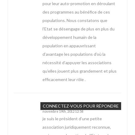
pour leur auto-promotion en déroulant
des programmes au bénéfice de ces
populations. Nous constatons que
l’Etat se désengage de plus en plus du
développement humain de la
population en appauvrissant
d’avantage les populations d’où la
nécessité d’appuyer les associations
qu’elles jouent plus grandement et plus
efficacement leur rôle .
Cisse
CONNECTEZ-VOUS POUR RÉPONDRE
novembre 19th, 2012 12:58
je suis le président d’une petite
association juridiquement reconnue,