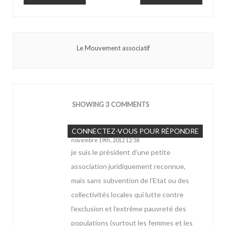
Le Mouvement associatif
SHOWING 3 COMMENTS
Cisse
CONNECTEZ-VOUS POUR RÉPONDRE
novembre 19th, 2012 12:58
je suis le président d’une petite
association juridiquement reconnue,
mais sans subvention de l’Etat ou des
collectivités locales qui lutte contre
l’exclusion et l’extrême pauvreté des
populations (surtout les femmes et les