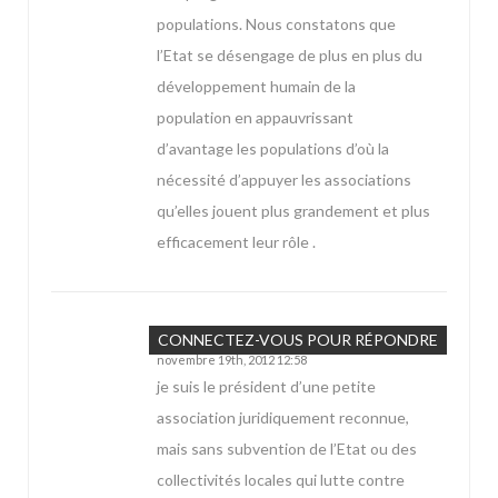
populations. Nous constatons que
l’Etat se désengage de plus en plus du
développement humain de la
population en appauvrissant
d’avantage les populations d’où la
nécessité d’appuyer les associations
qu’elles jouent plus grandement et plus
efficacement leur rôle .
Cisse
CONNECTEZ-VOUS POUR RÉPONDRE
novembre 19th, 2012 12:58
je suis le président d’une petite
association juridiquement reconnue,
mais sans subvention de l’Etat ou des
collectivités locales qui lutte contre