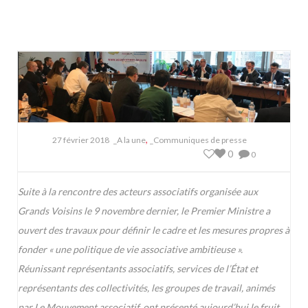
,
27 février 2018
_A la une
_Communiques de presse
0
0
Suite à la rencontre des acteurs associatifs organisée aux
Grands Voisins le 9 novembre dernier, le Premier Ministre a
ouvert des travaux pour définir le cadre et les mesures propres à
fonder « une politique de vie associative ambitieuse ».
Réunissant représentants associatifs, services de l’État et
représentants des collectivités, les groupes de travail, animés
par Le Mouvement associatif, ont présenté aujourd’hui le fruit